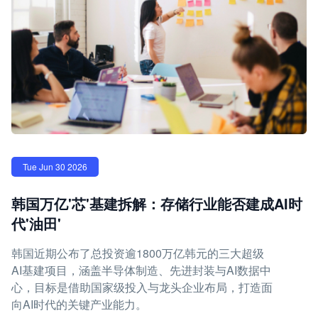
Tue Jun 30 2026
韩国万亿'芯'基建拆解：存储行业能否建成AI时
代'油田'
韩国近期公布了总投资逾1800万亿韩元的三大超级
AI基建项目，涵盖半导体制造、先进封装与AI数据中
心，目标是借助国家级投入与龙头企业布局，打造面
向AI时代的关键产业能力。