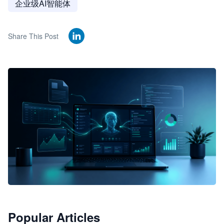
企业级AI智能体
Share This Post
🦞
Popular Articles
JimoClaw 桌面 AI Agent 工作台