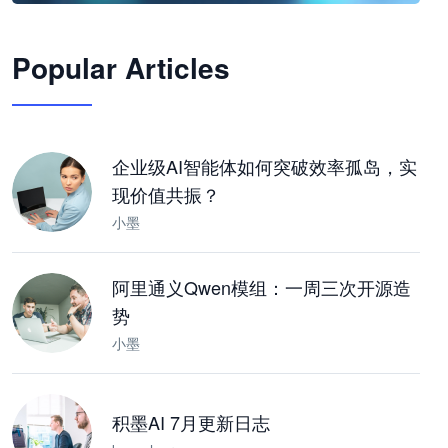
🦞
Popular Articles
JimoClaw 桌面 AI Agent 工作台
让 AI 处理本地资料 · 操控浏览器 · 交付可用文档
下载桌面版
企业级AI智能体如何突破效率孤岛，实
现价值共振？
小墨
阿里通义Qwen模组：一周三次开源造
势
小墨
积墨AI 7月更新日志