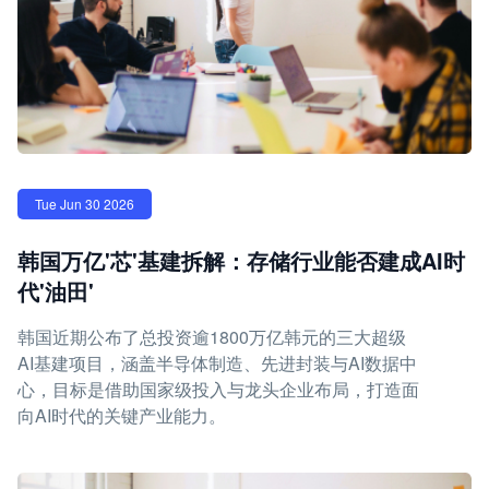
Tue Jun 30 2026
韩国万亿'芯'基建拆解：存储行业能否建成AI时
代'油田'
韩国近期公布了总投资逾1800万亿韩元的三大超级
AI基建项目，涵盖半导体制造、先进封装与AI数据中
心，目标是借助国家级投入与龙头企业布局，打造面
向AI时代的关键产业能力。