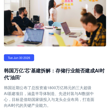
Tue Jun 30 2026
韩国万亿'芯'基建拆解：存储行业能否建成AI时
代'油田'
韩国近期公布了总投资逾1800万亿韩元的三大超级
AI基建项目，涵盖半导体制造、先进封装与AI数据中
心，目标是借助国家级投入与龙头企业布局，打造面
向AI时代的关键产业能力。