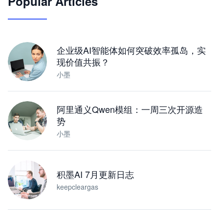
Popular Articles
JimoClaw 桌面 AI Agent 工作台
让 AI 处理本地资料 · 操控浏览器 · 交付可用文档
下载桌面版
企业级AI智能体如何突破效率孤岛，实
现价值共振？
小墨
阿里通义Qwen模组：一周三次开源造
势
小墨
积墨AI 7月更新日志
keepcleargas