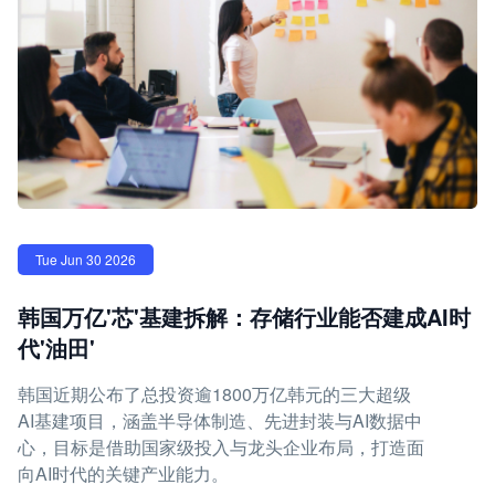
Tue Jun 30 2026
韩国万亿'芯'基建拆解：存储行业能否建成AI时
代'油田'
韩国近期公布了总投资逾1800万亿韩元的三大超级
AI基建项目，涵盖半导体制造、先进封装与AI数据中
心，目标是借助国家级投入与龙头企业布局，打造面
向AI时代的关键产业能力。