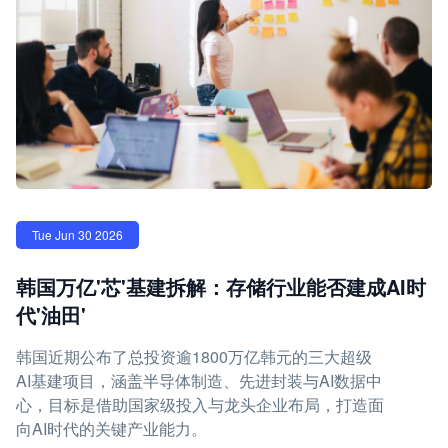
Tue Jun 30 2026
韩国万亿'芯'基建拆解：存储行业能否建成AI时
代'油田'
韩国近期公布了总投资逾1800万亿韩元的三大超级
AI基建项目，涵盖半导体制造、先进封装与AI数据中
心，目标是借助国家级投入与龙头企业布局，打造面
向AI时代的关键产业能力。