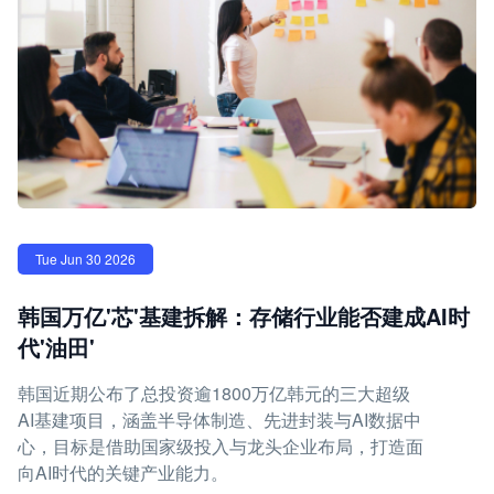
Tue Jun 30 2026
韩国万亿'芯'基建拆解：存储行业能否建成AI时
代'油田'
韩国近期公布了总投资逾1800万亿韩元的三大超级
AI基建项目，涵盖半导体制造、先进封装与AI数据中
心，目标是借助国家级投入与龙头企业布局，打造面
向AI时代的关键产业能力。