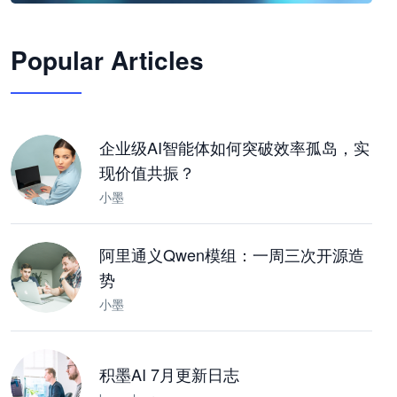
🦞
Popular Articles
JimoClaw 桌面 AI Agent 工作台
让 AI 处理本地资料 · 操控浏览器 · 交付可用文档
下载桌面版
企业级AI智能体如何突破效率孤岛，实
现价值共振？
小墨
阿里通义Qwen模组：一周三次开源造
势
小墨
积墨AI 7月更新日志