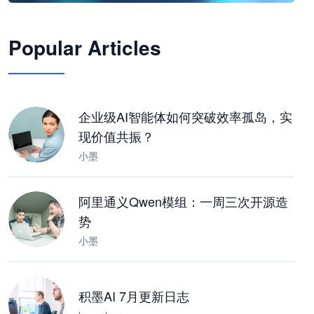
🦞
Popular Articles
JimoClaw 桌面 AI Agent 工作台
让 AI 处理本地资料 · 操控浏览器 · 交付可用文档
下载桌面版
企业级AI智能体如何突破效率孤岛，实
现价值共振？
小墨
阿里通义Qwen模组：一周三次开源造
势
小墨
积墨AI 7月更新日志