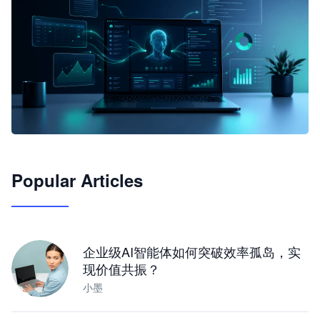
🦞
Popular Articles
JimoClaw 桌面 AI Agent 工作台
让 AI 处理本地资料 · 操控浏览器 · 交付可用文档
下载桌面版
企业级AI智能体如何突破效率孤岛，实
现价值共振？
小墨