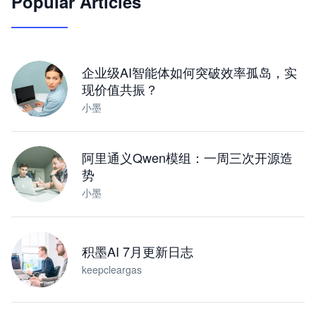
Popular Articles
JimoClaw 桌面 AI Agent 工作台
让 AI 处理本地资料 · 操控浏览器 · 交付可用文档
下载桌面版
企业级AI智能体如何突破效率孤岛，实
现价值共振？
小墨
阿里通义Qwen模组：一周三次开源造
势
小墨
积墨AI 7月更新日志
keepcleargas