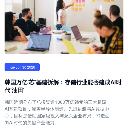
Tue Jun 30 2026
韩国万亿'芯'基建拆解：存储行业能否建成AI时
代'油田'
韩国近期公布了总投资逾1800万亿韩元的三大超级
AI基建项目，涵盖半导体制造、先进封装与AI数据中
心，目标是借助国家级投入与龙头企业布局，打造面
向AI时代的关键产业能力。