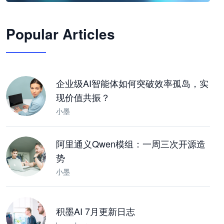
🦞
Popular Articles
JimoClaw 桌面 AI Agent 工作台
让 AI 处理本地资料 · 操控浏览器 · 交付可用文档
下载桌面版
企业级AI智能体如何突破效率孤岛，实
现价值共振？
小墨
阿里通义Qwen模组：一周三次开源造
势
小墨
积墨AI 7月更新日志