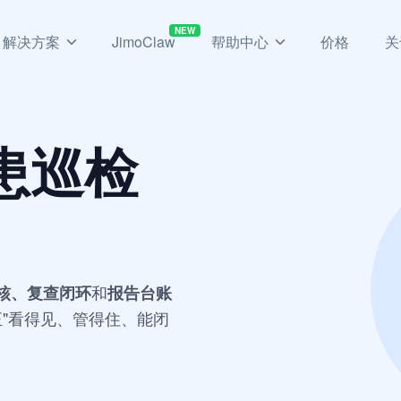
NEW
解决方案
JimoClaw
帮助中心
价格
关
患巡检
和
核、复查闭环
报告台账
正"看得见、管得住、能闭