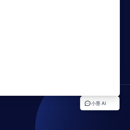
当AI产品开发不再是难
题：从技术实现到商业价
W
值的跨越 ...
anydoc：用一个 Rust 库
搞定 14 种文档格式转
Markd ...
联系我们
试用咨询
小墨 AI