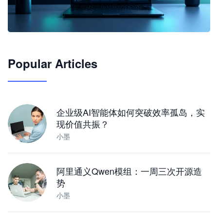
🦞
Popular Articles
JimoClaw 桌面 AI Agent 工作台
让 AI 处理本地资料 · 操控浏览器 · 交付可用文档
下载桌面版
企业级AI智能体如何突破效率孤岛，实
现价值共振？
小墨
阿里通义Qwen模组：一周三次开源造
势
小墨