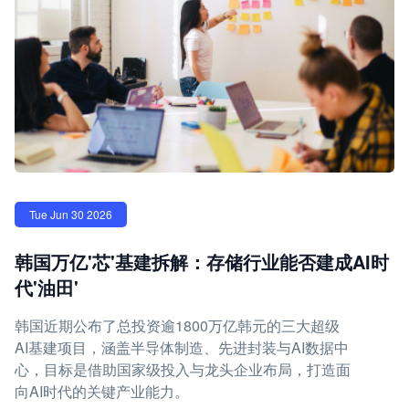
Tue Jun 30 2026
韩国万亿'芯'基建拆解：存储行业能否建成AI时
代'油田'
韩国近期公布了总投资逾1800万亿韩元的三大超级
AI基建项目，涵盖半导体制造、先进封装与AI数据中
心，目标是借助国家级投入与龙头企业布局，打造面
向AI时代的关键产业能力。