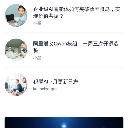
下载桌面版
企业级AI智能体如何突破效率孤岛，实
现价值共振？
小墨
阿里通义Qwen模组：一周三次开源造
势
小墨
积墨AI 7月更新日志
keepcleargas