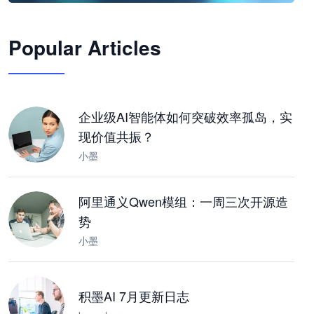
🦞
Popular Articles
JimoClaw 桌面 AI Agent 工作台
让 AI 处理本地资料 · 操控浏览器 · 交付可用文档
下载桌面版
企业级AI智能体如何突破效率孤岛，实
现价值共振？
小墨
阿里通义Qwen模组：一周三次开源造
势
小墨
积墨AI 7月更新日志