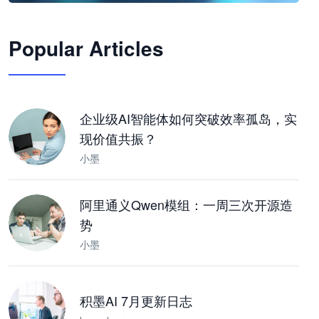
🦞
Popular Articles
JimoClaw 桌面 AI Agent 工作台
让 AI 处理本地资料 · 操控浏览器 · 交付可用文档
下载桌面版
企业级AI智能体如何突破效率孤岛，实
现价值共振？
小墨
阿里通义Qwen模组：一周三次开源造
势
小墨
积墨AI 7月更新日志