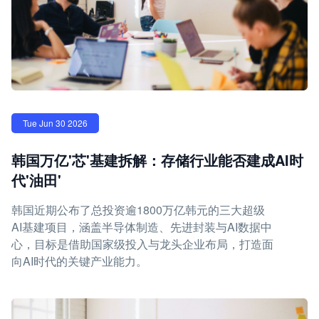
Tue Jun 30 2026
韩国万亿'芯'基建拆解：存储行业能否建成AI时
代'油田'
韩国近期公布了总投资逾1800万亿韩元的三大超级
AI基建项目，涵盖半导体制造、先进封装与AI数据中
心，目标是借助国家级投入与龙头企业布局，打造面
向AI时代的关键产业能力。