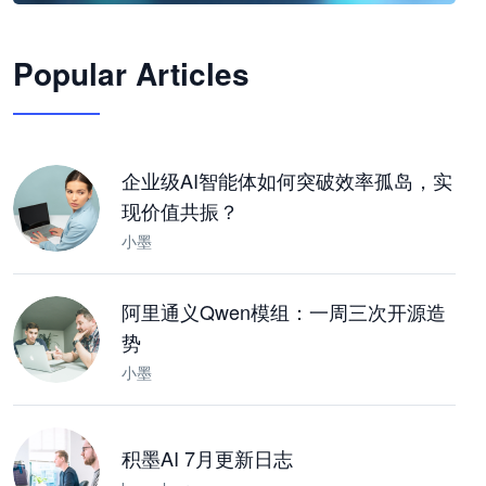
🦞
Popular Articles
JimoClaw 桌面 AI Agent 工作台
让 AI 处理本地资料 · 操控浏览器 · 交付可用文档
下载桌面版
企业级AI智能体如何突破效率孤岛，实
现价值共振？
小墨
阿里通义Qwen模组：一周三次开源造
势
小墨
积墨AI 7月更新日志