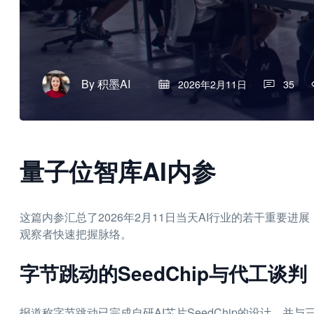
By
积墨AI
2026年2月11日
35
量子位智库AI内参
这篇内参汇总了2026年2月11日当天AI行业的若干重要
观察者快速把握脉络。
字节跳动的SeedChip与代工谈判
报道称字节跳动已完成自研AI芯片SeedChip的设计，