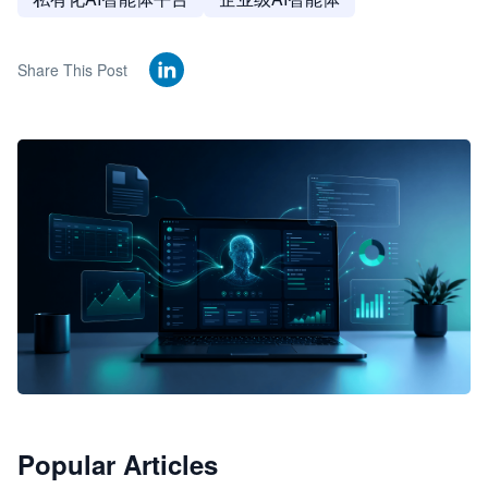
Share This Post
🦞
Popular Articles
JimoClaw 桌面 AI Agent 工作台