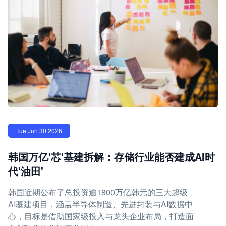
Tue Jun 30 2026
韩国万亿'芯'基建拆解：存储行业能否建成AI时
代'油田'
韩国近期公布了总投资逾1800万亿韩元的三大超级
AI基建项目，涵盖半导体制造、先进封装与AI数据中
心，目标是借助国家级投入与龙头企业布局，打造面