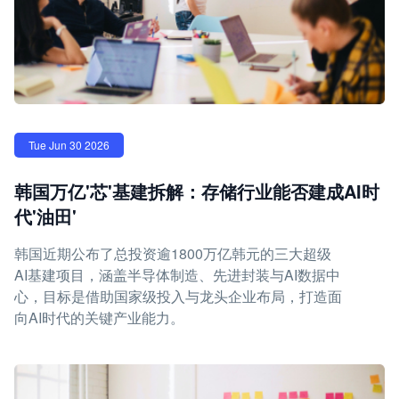
Tue Jun 30 2026
韩国万亿'芯'基建拆解：存储行业能否建成AI时
代'油田'
韩国近期公布了总投资逾1800万亿韩元的三大超级
AI基建项目，涵盖半导体制造、先进封装与AI数据中
心，目标是借助国家级投入与龙头企业布局，打造面
向AI时代的关键产业能力。