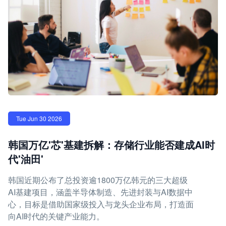
Tue Jun 30 2026
韩国万亿'芯'基建拆解：存储行业能否建成AI时
代'油田'
韩国近期公布了总投资逾1800万亿韩元的三大超级
AI基建项目，涵盖半导体制造、先进封装与AI数据中
心，目标是借助国家级投入与龙头企业布局，打造面
向AI时代的关键产业能力。