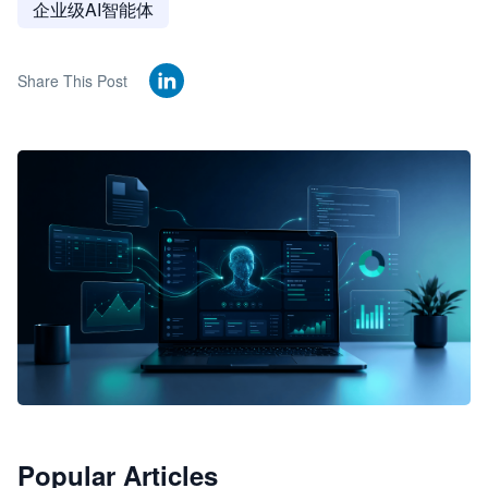
企业级AI智能体
Share This Post
🦞
Popular Articles
JimoClaw 桌面 AI Agent 工作台