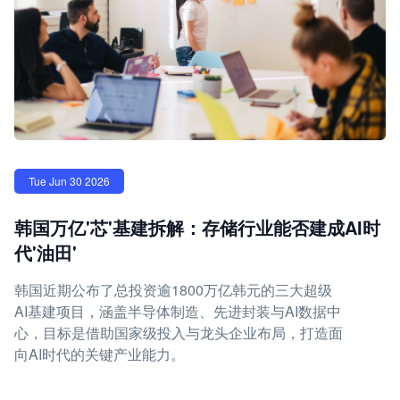
Tue Jun 30 2026
韩国万亿'芯'基建拆解：存储行业能否建成AI时
代'油田'
韩国近期公布了总投资逾1800万亿韩元的三大超级
AI基建项目，涵盖半导体制造、先进封装与AI数据中
心，目标是借助国家级投入与龙头企业布局，打造面
向AI时代的关键产业能力。