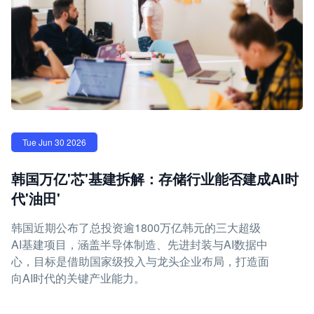
Tue Jun 30 2026
韩国万亿'芯'基建拆解：存储行业能否建成AI时
代'油田'
韩国近期公布了总投资逾1800万亿韩元的三大超级
AI基建项目，涵盖半导体制造、先进封装与AI数据中
心，目标是借助国家级投入与龙头企业布局，打造面
向AI时代的关键产业能力。