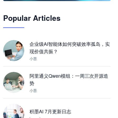
🦞
Popular Articles
JimoClaw 桌面 AI Agent 工作台
让 AI 处理本地资料 · 操控浏览器 · 交付可用文档
下载桌面版
企业级AI智能体如何突破效率孤岛，实
现价值共振？
小墨
阿里通义Qwen模组：一周三次开源造
势
小墨
积墨AI 7月更新日志