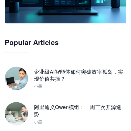
🦞
Popular Articles
JimoClaw 桌面 AI Agent 工作台
让 AI 处理本地资料 · 操控浏览器 · 交付可用文档
下载桌面版
企业级AI智能体如何突破效率孤岛，实
现价值共振？
小墨
阿里通义Qwen模组：一周三次开源造
势
小墨