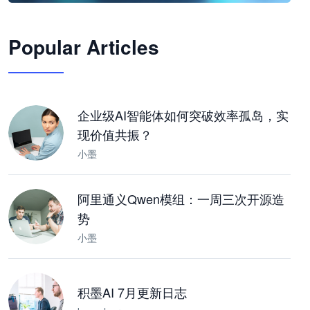
🦞
Popular Articles
JimoClaw 桌面 AI Agent 工作台
让 AI 处理本地资料 · 操控浏览器 · 交付可用文档
下载桌面版
企业级AI智能体如何突破效率孤岛，实
现价值共振？
小墨
阿里通义Qwen模组：一周三次开源造
势
小墨
积墨AI 7月更新日志