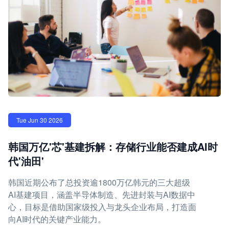
Tue Jun 30 2026
韩国万亿'芯'基建拆解：存储行业能否建成AI时
代'油田'
韩国近期公布了总投资逾1800万亿韩元的三大超级
AI基建项目，涵盖半导体制造、先进封装与AI数据中
心，目标是借助国家级投入与龙头企业布局，打造面
向AI时代的关键产业能力。