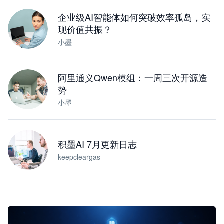
下载桌面版
企业级AI智能体如何突破效率孤岛，实
现价值共振？
小墨
阿里通义Qwen模组：一周三次开源造
势
小墨
积墨AI 7月更新日志
keepcleargas