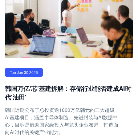
Tue Jun 30 2026
韩国万亿'芯'基建拆解：存储行业能否建成AI时
代'油田'
韩国近期公布了总投资逾1800万亿韩元的三大超级
AI基建项目，涵盖半导体制造、先进封装与AI数据中
心，目标是借助国家级投入与龙头企业布局，打造面
向AI时代的关键产业能力。