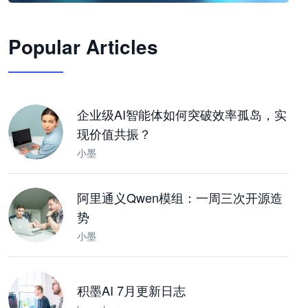
🦞
Popular Articles
JimoClaw 桌面 AI Agent 工作台
让 AI 处理本地资料 · 操控浏览器 · 交付可用文档
下载桌面版
企业级AI智能体如何突破效率孤岛，实
现价值共振？
小墨
阿里通义Qwen模组：一周三次开源造
势
小墨
积墨AI 7月更新日志