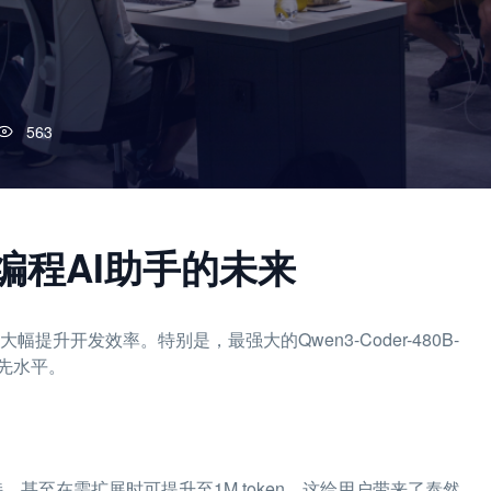
563
r：编程AI助手的未来
幅提升开发效率。特别是，最强大的Qwen3-Coder-480B-
领先水平。
en支持，甚至在需扩展时可提升至1M token，这给用户带来了泰然