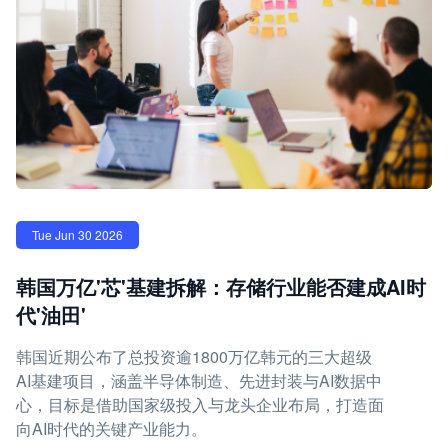
Tue Jun 30 2026
韩国万亿'芯'基建拆解：存储行业能否建成AI时
代'油田'
韩国近期公布了总投资逾1800万亿韩元的三大超级
AI基建项目，涵盖半导体制造、先进封装与AI数据中
心，目标是借助国家级投入与龙头企业布局，打造面
向AI时代的关键产业能力。