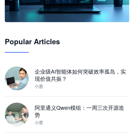
🦞
Popular Articles
JimoClaw 桌面 AI Agent 工作台
让 AI 处理本地资料 · 操控浏览器 · 交付可用文档
下载桌面版
企业级AI智能体如何突破效率孤岛，实
现价值共振？
小墨
阿里通义Qwen模组：一周三次开源造
势
小墨