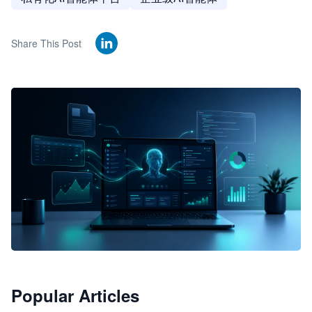
Share This Post
🦞
Popular Articles
JimoClaw 桌面 AI Agent 工作台