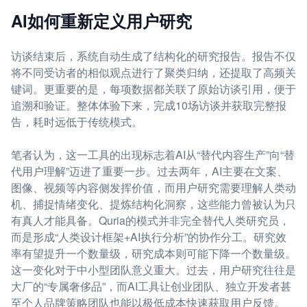
AI如何重新定义用户研究
访谈结束后，系统自动生成了结构化的研究报告。报告不仅
将不同受访者的相似观点进行了聚类归纳，还提取了高频关
键词。更重要的是，每项数据都关联了原始访谈引用，便于
追溯和验证。整体体验下来，完成10场访谈并获取完整报
告，耗时远低于传统模式。
笔者认为，这一工具的出现标志着AI从“替代内容生产”向“替
代用户理解”迈进了重要一步。过去两年，AI主要在文案、
图像、视频等内容侧发挥价值，而用户研究需要理解人类动
机、捕捉情绪变化、提炼结构化洞察，这些能力曾被认为只
有真人才能具备。Quria的模式并非完全替代人类研究员，
而是形成“人类设计框架+AI执行分析”的协作分工。研究效
率有望提升一个数量级，研究成本则可能下降一个数量级。
这一变化对于中小型团队意义重大。过去，用户研究往往是
大厂的“专属奢侈品”，而AI工具让创业团队、独立开发者甚
至个人品牌策略团队也能以极低成本快速获取用户反馈。