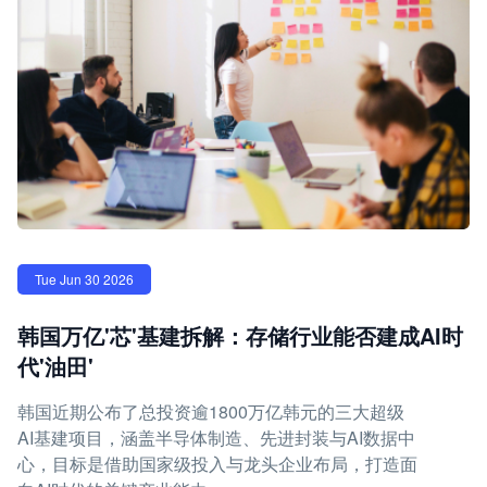
Tue Jun 30 2026
韩国万亿'芯'基建拆解：存储行业能否建成AI时
代'油田'
韩国近期公布了总投资逾1800万亿韩元的三大超级
AI基建项目，涵盖半导体制造、先进封装与AI数据中
心，目标是借助国家级投入与龙头企业布局，打造面