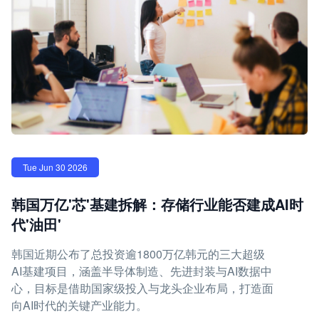
Tue Jun 30 2026
韩国万亿'芯'基建拆解：存储行业能否建成AI时
代'油田'
韩国近期公布了总投资逾1800万亿韩元的三大超级
AI基建项目，涵盖半导体制造、先进封装与AI数据中
心，目标是借助国家级投入与龙头企业布局，打造面
向AI时代的关键产业能力。