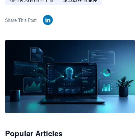
Share This Post
🦞
Popular Articles
JimoClaw 桌面 AI Agent 工作台