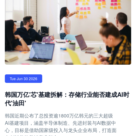
Tue Jun 30 2026
韩国万亿'芯'基建拆解：存储行业能否建成AI时
代'油田'
韩国近期公布了总投资逾1800万亿韩元的三大超级
AI基建项目，涵盖半导体制造、先进封装与AI数据中
心，目标是借助国家级投入与龙头企业布局，打造面