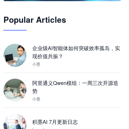
🦞
Popular Articles
JimoClaw 桌面 AI Agent 工作台
让 AI 处理本地资料 · 操控浏览器 · 交付可用文档
下载桌面版
企业级AI智能体如何突破效率孤岛，实
现价值共振？
小墨
阿里通义Qwen模组：一周三次开源造
势
小墨
积墨AI 7月更新日志