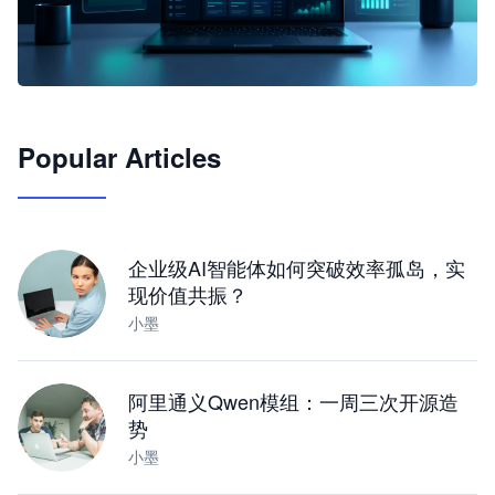
🦞
Popular Articles
JimoClaw 桌面 AI Agent 工作台
让 AI 处理本地资料 · 操控浏览器 · 交付可用文档
下载桌面版
企业级AI智能体如何突破效率孤岛，实
现价值共振？
小墨
阿里通义Qwen模组：一周三次开源造
势
小墨