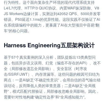
行为特性。这个面向复杂生产环境的现代代理系统支持
L4/L7代理、HTTP/3 QUIC协议、内置WAF纵深防御、V8
JS Workers边缘计算，实测达到42052 QPS、5000并发零
错误、P50延迟1.1ms的优异性能。这段实践不仅验证了AI
在系统级编程中的能力，更暴露了AI在大型项目中容易“翻
车”的核心问题。
Harness Engineering五层架构设计
基于57个真实案例的深入分析，团队提炼出13类典型问
题，包括异步语义误用、幻觉（编造不存在的API）、改不
全（局部修改遗忘全局影响）、安全盲区（时序攻
击/SSRF/JWT）、内存泄漏等。这些问题的根因可归结为
两点：一是AI缺乏“不确定性意识”，会用自信的语气输出错
误结论，反而降低人类的审查意愿；二是AI缺乏“全局视
野”，模式匹配代替验证，局部修改忽略全局影响。因此，
需要针对性地构建“确定性边界”和“全局感知能力”。