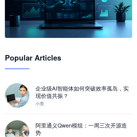
🦞
Popular Articles
JimoClaw 桌面 AI Agent 工作台
让 AI 处理本地资料 · 操控浏览器 · 交付可用文档
下载桌面版
企业级AI智能体如何突破效率孤岛，实
现价值共振？
小墨
阿里通义Qwen模组：一周三次开源造
势