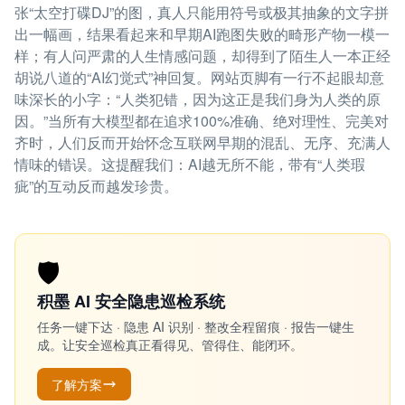
张“太空打碟DJ”的图，真人只能用符号或极其抽象的文字拼
出一幅画，结果看起来和早期AI跑图失败的畸形产物一模一
样；有人问严肃的人生情感问题，却得到了陌生人一本正经
胡说八道的“AI幻觉式”神回复。网站页脚有一行不起眼却意
味深长的小字：“人类犯错，因为这正是我们身为人类的原
因。”当所有大模型都在追求100%准确、绝对理性、完美对
齐时，人们反而开始怀念互联网早期的混乱、无序、充满人
情味的错误。这提醒我们：AI越无所不能，带有“人类瑕
疵”的互动反而越发珍贵。
🛡️
积墨 AI 安全隐患巡检系统
任务一键下达 · 隐患 AI 识别 · 整改全程留痕 · 报告一键生
成。让安全巡检真正看得见、管得住、能闭环。
了解方案