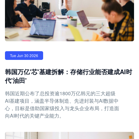
Tue Jun 30 2026
韩国万亿'芯'基建拆解：存储行业能否建成AI时
代'油田'
韩国近期公布了总投资逾1800万亿韩元的三大超级
AI基建项目，涵盖半导体制造、先进封装与AI数据中
心，目标是借助国家级投入与龙头企业布局，打造面
向AI时代的关键产业能力。