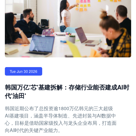
Tue Jun 30 2026
韩国万亿'芯'基建拆解：存储行业能否建成AI时
代'油田'
韩国近期公布了总投资逾1800万亿韩元的三大超级
AI基建项目，涵盖半导体制造、先进封装与AI数据中
心，目标是借助国家级投入与龙头企业布局，打造面
向AI时代的关键产业能力。