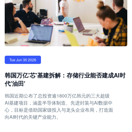
Tue Jun 30 2026
韩国万亿'芯'基建拆解：存储行业能否建成AI时
代'油田'
韩国近期公布了总投资逾1800万亿韩元的三大超级
AI基建项目，涵盖半导体制造、先进封装与AI数据中
心，目标是借助国家级投入与龙头企业布局，打造面
向AI时代的关键产业能力。