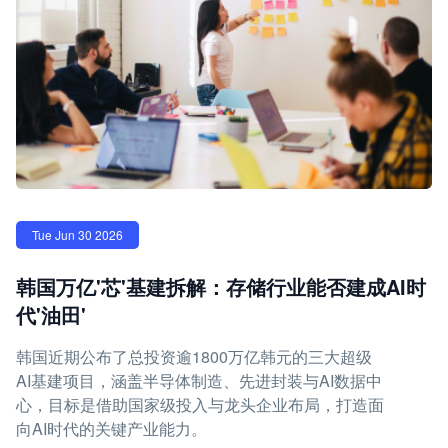
Tue Jun 30 2026
韩国万亿'芯'基建拆解：存储行业能否建成AI时
代'油田'
韩国近期公布了总投资逾1800万亿韩元的三大超级
AI基建项目，涵盖半导体制造、先进封装与AI数据中
心，目标是借助国家级投入与龙头企业布局，打造面
向AI时代的关键产业能力。