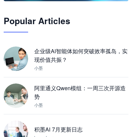
🦞
Popular Articles
JimoClaw 桌面 AI Agent 工作台
让 AI 处理本地资料 · 操控浏览器 · 交付可用文档
下载桌面版
企业级AI智能体如何突破效率孤岛，实
现价值共振？
小墨
阿里通义Qwen模组：一周三次开源造
势
小墨
积墨AI 7月更新日志